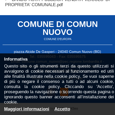
PROPRIETA' COMUNALE.pdf
COMUNE DI COMUN
NUOVO
COMUNE D'EUROPA
piazza Alcide De Gasperi - 24040 Comun Nuovo (BG)
Tel.: 035595043 - Fax: 035595575
Informativa
Email:
comune.comun_nuovo@pec.regione.lombardia.it
-
Questo sito o gli strumenti terzi da questo utilizzati si
Protocollo:
protocollo@comune.comunnuovo.bg.it
avvalgono di cookie necessari al funzionamento ed utili
C.F./P.I: 00646020164
alle finalità illustrate nella cookie policy. Se vuoi saperne
Privacy
|
Cookie Policy
|
Note Legali
di più o negare il consenso a tutti o ad alcuni cookie,
consulta la cookie policy. Cliccando su 'Accetto',
proseguendo la navigazione o scorrendo questa pagina o
ignorando questo banner acconsenti all’installazione dei
cookie.
Maggiori informazioni
Accetto
powered by
CoriWeb
&
XSeo