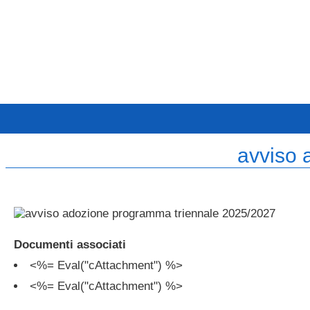
avviso 
Documenti associati
<%= Eval("cAttachment") %>
<%= Eval("cAttachment") %>