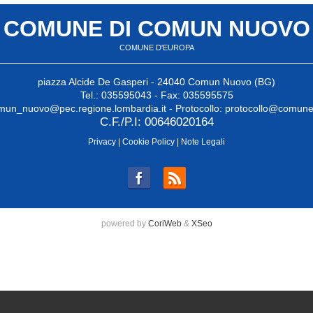
COMUNE DI COMUN NUOVO
COMUNE D'EUROPA
piazza Alcide De Gasperi - 24040 Comun Nuovo (BG)
Tel.: 035595043 - Fax: 035595575
un_nuovo@pec.regione.lombardia.it
- Protocollo:
protocollo@comune
C.F./P.I: 00646020164
Privacy
|
Cookie Policy
|
Note Legali
powered by
CoriWeb
&
XSeo